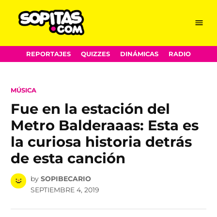
Menu
Sopitas.com
Skip
REPORTAJES
QUIZZES
DINÁMICAS
RADIO
to
content
POSTED
MÚSICA
IN
Fue en la estación del
Metro Balderaaas: Esta es
la curiosa historia detrás
de esta canción
by
SOPIBECARIO
SEPTIEMBRE 4, 2019