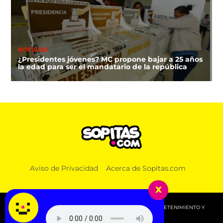
NOTICIAS
¿Presidentes jóvenes? MC propone bajar a 25 años
la edad para ser el mandatario de la república
DEPORTES
Aviso de Privacidad
Acerca de Sopitas.com
¿A qué hora y dónde ver la clausura de los Juegos
Centroamericanos 2026?
x
© 2026 SOPITAS.COM - MÚSICA, NOTICIAS, DEPORTES, ENTRETENIMIENTO Y
MÁS!.