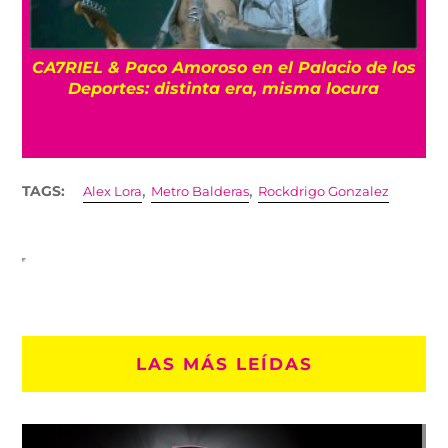
CA7RIEL & Paco Amoroso en el Palacio de los
e
Deportes: distinta era, misma locura
,
,
TAGS:
Alex Lora
Metro Balderas
Rockdrigo Gonzalez
LAS MÁS LEÍDAS