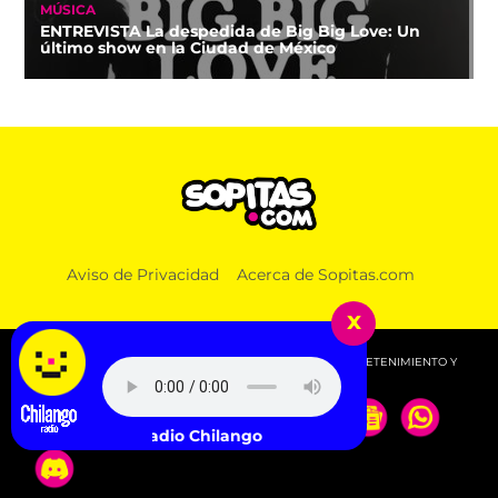
MÚSICA
ENTREVISTA La despedida de Big Big Love: Un
último show en la Ciudad de México
NOTICIAS
Aviso de Privacidad
Acerca de Sopitas.com
¡Por fin! México y Perú restablecen relaciones
diplomática
x
© 2026 SOPITAS.COM - MÚSICA, NOTICIAS, DEPORTES, ENTRETENIMIENTO Y
MÁS!.
Escucha Radio Chilango -