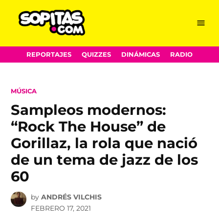
Menu
Sopitas.com
Skip
REPORTAJES
QUIZZES
DINÁMICAS
RADIO
to
content
POSTED
MÚSICA
IN
Sampleos modernos:
“Rock The House” de
Gorillaz, la rola que nació
de un tema de jazz de los
60
by
ANDRÉS VILCHIS
FEBRERO 17, 2021