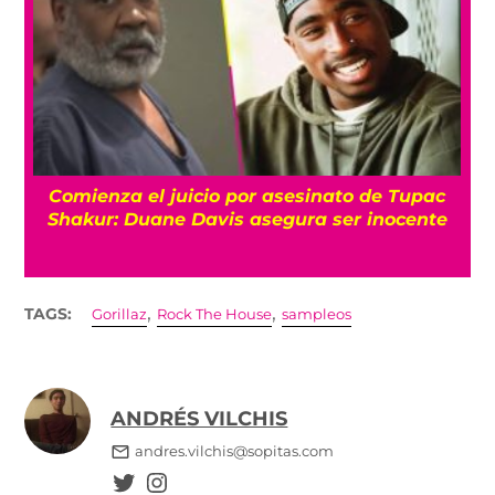
Muere el productor William Orbit a los 69
años
,
,
TAGS:
Gorillaz
Rock The House
sampleos
ANDRÉS VILCHIS
andres.vilchis@sopitas.com