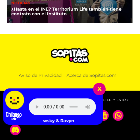
NOTICIAS
¿Hasta en el INE? Territorium Life también tiene
contrato con el Instituto
Aviso de Privacidad
Acerca de Sopitas.com
x
© 2026 SOPITAS.COM - MÚSICA, NOTICIAS, DEPORTES, ENTRETENIMIENTO Y
MÁS!.
rusowsky & Ravyn Lenae - pink + pink