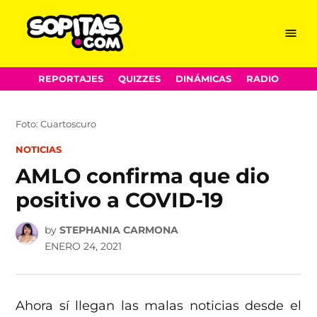
Menu
Sopitas.com
Skip
REPORTAJES
QUIZZES
DINÁMICAS
RADIO
to
content
Foto: Cuartoscuro
POSTED
NOTICIAS
IN
AMLO confirma que dio
positivo a COVID-19
by
STEPHANIA CARMONA
ENERO 24, 2021
Ahora sí llegan las malas noticias desde el