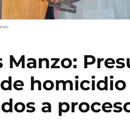
anzo
s Manzo: Pres
 de homicidio
ados a proces