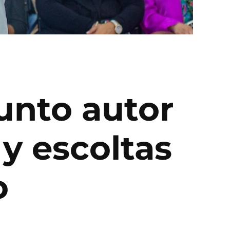
unto autor
 y escoltas
o