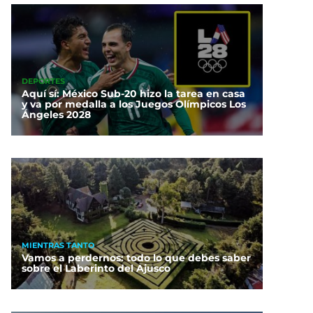
DEPORTES
Aquí sí: México Sub-20 hizo la tarea en casa
y va por medalla a los Juegos Olímpicos Los
Ángeles 2028
MIENTRAS TANTO
Vamos a perdernos: todo lo que debes saber
sobre el Laberinto del Ajusco