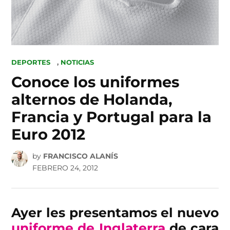
POSTED
DEPORTES
,
NOTICIAS
IN
Conoce los uniformes
alternos de Holanda,
Francia y Portugal para la
Euro 2012
by
FRANCISCO ALANÍS
FEBRERO 24, 2012
Ayer les presentamos el nuevo
uniforme de Inglaterra
de cara