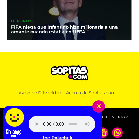
DEPORTES
FIFA niega que Infantino hizo millonaria a una
amante cuando estaba en UEFA
Aviso de Privacidad
Acerca de Sopitas.com
x
© 2026 SOPITAS.COM - MÚSICA, NOTICIAS, DEPORTES, ENTRETENIMIENTO Y
MÁS!.
Caroline Polachek - Welcome To My Island