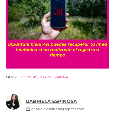
25
¡Apúntale bien! Así puedes recuperar tu línea
telefónica si no realizaste el registro a
tiempo
,
,
TAGS:
COVID-19
México
SIPINNA
GABRIELA ESPINOSA
gabriela.espinosa@sopitas.com