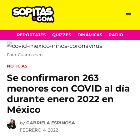
Menu
Sopitas.com
Skip
REPORTAJES
QUIZZES
DINÁMICAS
RADIO
to
content
Foto: Cuartoscuro
POSTED
NOTICIAS
IN
Se confirmaron 263
menores con COVID al día
durante enero 2022 en
México
by
GABRIELA ESPINOSA
FEBRERO 4, 2022