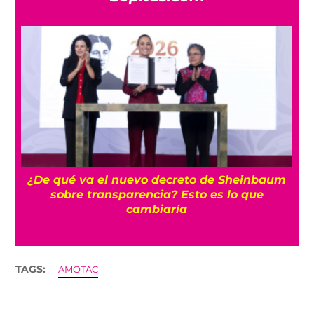
¿De qué va el nuevo decreto de Sheinbaum
sobre transparencia? Esto es lo que
cambiaría
TAGS:
AMOTAC