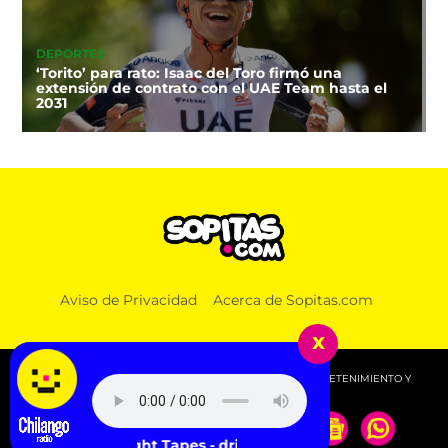
DEPORTES
‘Torito’ para rato: Isaac del Toro firmó una
extensión de contrato con el UAE Team hasta el
2031
Aviso de Privacidad
Acerca de Sopitas.com
x
© 2026 SOPITAS.COM - MÚSICA, NOTICIAS, DEPORTES, ENTRETENIMIENTO Y
MÁS!.
Night Tapes - drifting