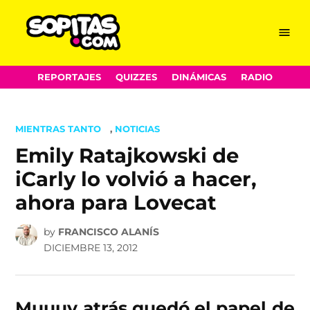
Menu
Sopitas.com
Skip
REPORTAJES
QUIZZES
DINÁMICAS
RADIO
to
content
POSTED
MIENTRAS TANTO
,
NOTICIAS
IN
Emily Ratajkowski de
iCarly lo volvió a hacer,
ahora para Lovecat
by
FRANCISCO ALANÍS
DICIEMBRE 13, 2012
Muuuy atrás quedó el papel de