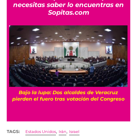
necesitas saber lo encuentras en
Sopitas.com
Bajo la lupa: Dos alcaldes de Veracruz
pierden el fuero tras votación del Congreso
,
,
TAGS:
Estados Unidos
Irán
Israel