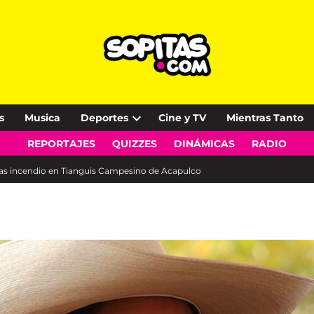
s
Musica
Deportes
Cine y TV
Mientras Tanto
Open
REPORTAJES
QUIZZES
DINÁMICAS
RADIO
dropdown
menu
tras incendio en Tianguis Campesino de Acapulco