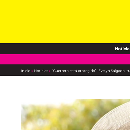
Skip
to
content
Noticia
Inicio
»
Noticias
»
“Guerrero está protegido”: Evelyn Salgado, 