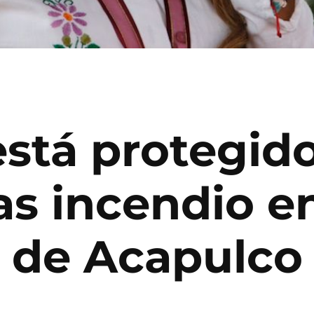
stá protegido
as incendio e
 de Acapulco