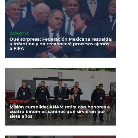
DEPORTES
Qué sorpresa: Federación Mexicana respalda
a Infantino y no reconocerá procesos ajenos
a FIFA
NOTICIAS
Misión cumplida: ANAM retira con honores a
cuatro binomios caninos que sirvieron por
siete años