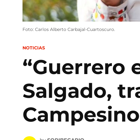
Foto: Carlos Alberto Carbajal-Cuartoscuro.
POSTED
NOTICIAS
IN
“Guerrero e
Salgado, tr
Campesino