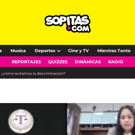
s
Musica
Deportes
Cine y TV
Mientras Tanto
Open
REPORTAJES
QUIZZES
DINÁMICAS
RADIO
dropdown
menu
 ¿cómo evitamos la discriminación?