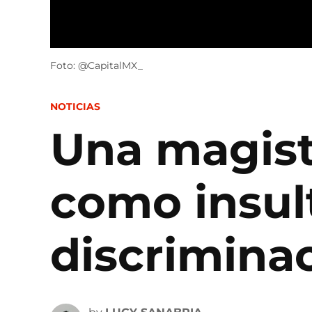
Foto: @CapitalMX_
POSTED
NOTICIAS
IN
Una magist
como insul
discrimina