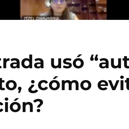
rada usó “au
to, ¿cómo evi
ción?