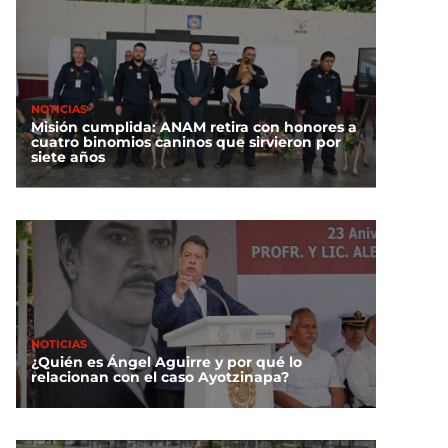
NOTICIAS
Misión cumplida: ANAM retira con honores a
cuatro binomios caninos que sirvieron por
siete años
NOTICIAS
¿Quién es Ángel Aguirre y por qué lo
relacionan con el caso Ayotzinapa?