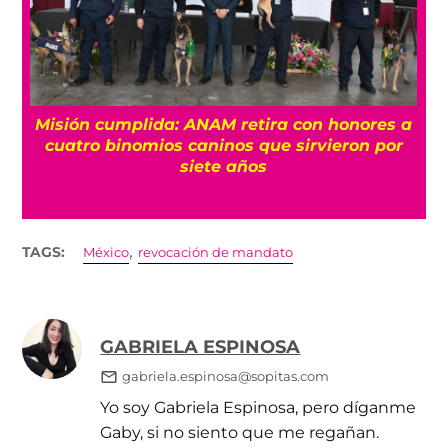
Misión cumplida: ANAM retira con honores a
?
cuatro binomios caninos que sirvieron por
siete años
,
TAGS:
México
revocación de mandato
GABRIELA ESPINOSA
gabriela.espinosa@sopitas.com
Yo soy Gabriela Espinosa, pero díganme
Gaby, si no siento que me regañan.