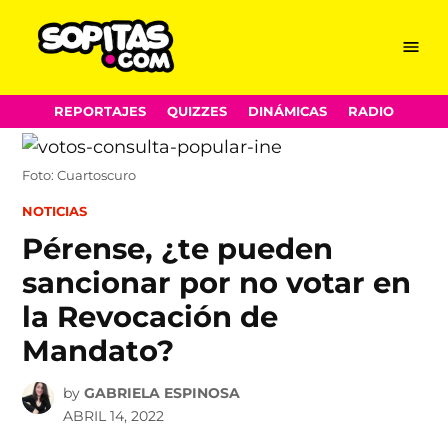
Menu
Sopitas.com
Skip
REPORTAJES
QUIZZES
DINÁMICAS
RADIO
to
content
Foto: Cuartoscuro
POSTED
NOTICIAS
IN
Pérense, ¿te pueden
sancionar por no votar en
la Revocación de
Mandato?
by
GABRIELA ESPINOSA
ABRIL 14, 2022