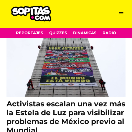
activistas
Skip
Menu
Sopitas.com
to
content
REPORTAJES
QUIZZES
DINÁMICAS
RADIO
Activistas escalan una vez más
la Estela de Luz para visibilizar
problemas de México previo al
Mundial