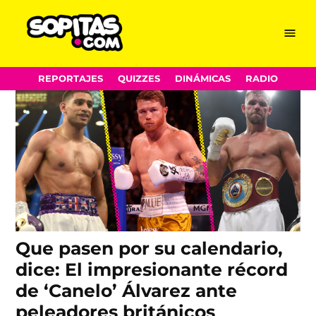
Billy Joe Saunders
Skip
Menu
Sopitas.com
to
content
REPORTAJES
QUIZZES
DINÁMICAS
RADIO
Que pasen por su calendario,
dice: El impresionante récord
de ‘Canelo’ Álvarez ante
peleadores británicos