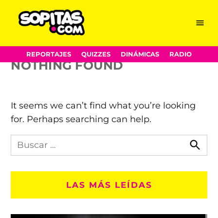
Celebration Day
Skip
Menu
Sopitas.com
to
content
REPORTAJES
QUIZZES
DINÁMICAS
RADIO
NOTHING FOUND
It seems we can’t find what you’re looking
for. Perhaps searching can help.
Busca
en
Busca
Sopitas.com
LAS MÁS LEÍDAS