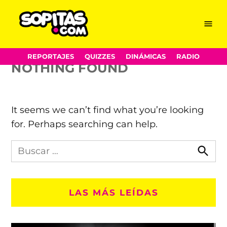
Club de los Perdedores
Skip
Menu
Sopitas.com
to
content
REPORTAJES
QUIZZES
DINÁMICAS
RADIO
NOTHING FOUND
It seems we can’t find what you’re looking
for. Perhaps searching can help.
Busca
en
Busca
Sopitas.com
LAS MÁS LEÍDAS