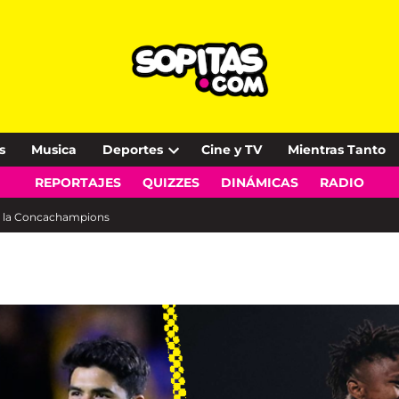
s
Musica
Deportes
Cine y TV
Mientras Tanto
Open
REPORTAJES
QUIZZES
DINÁMICAS
RADIO
dropdown
menu
de la Concachampions