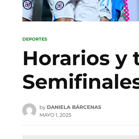
POSTED
DEPORTES
IN
Horarios y 
Semifinale
by
DANIELA BÁRCENAS
MAYO 1, 2025