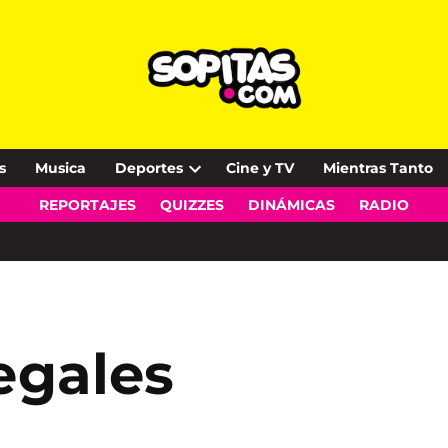
s
Musica
Deportes
Cine y TV
Mientras Tanto
Open
REPORTAJES
QUIZZES
DINÁMICAS
RADIO
dropdown
menu
legales