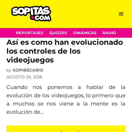
Día Gamer
Skip
Menu
Sopitas.com
to
content
REPORTAJES
QUIZZES
DINÁMICAS
RADIO
Así es como han evolucionado
los controles de los
videojuegos
by
SOPIBECARIO
AGOSTO 29, 2018
Cuando nos ponemos a hablar de la
evolución de los videojuegos, lo primero que
a muchos se nos viene a la mente es la
evolución de…