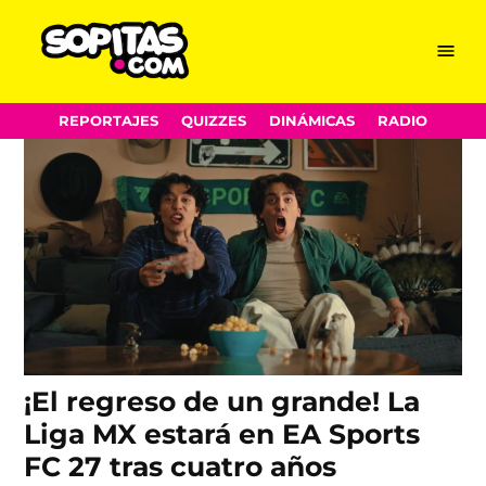
EA Sports
Skip
Menu
Sopitas.com
to
content
REPORTAJES
QUIZZES
DINÁMICAS
RADIO
¡El regreso de un grande! La
Liga MX estará en EA Sports
FC 27 tras cuatro años