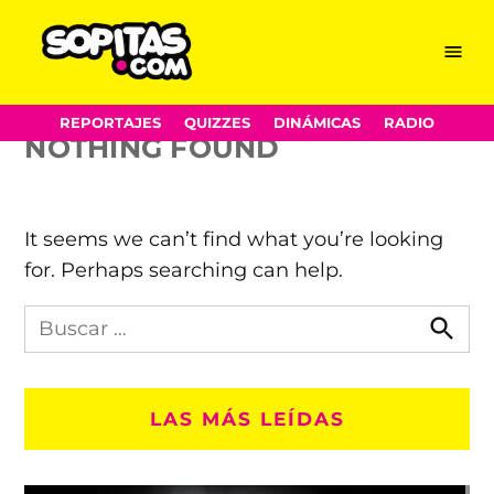
gorditas
Skip
Menu
Sopitas.com
to
content
REPORTAJES
QUIZZES
DINÁMICAS
RADIO
NOTHING FOUND
It seems we can’t find what you’re looking
for. Perhaps searching can help.
Busca
en
Busca
Sopitas.com
LAS MÁS LEÍDAS