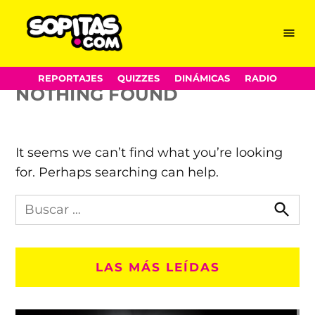
iPhone 7
Skip
Menu
Sopitas.com
to
content
REPORTAJES
QUIZZES
DINÁMICAS
RADIO
NOTHING FOUND
It seems we can’t find what you’re looking
for. Perhaps searching can help.
Busca
en
Busca
Sopitas.com
LAS MÁS LEÍDAS