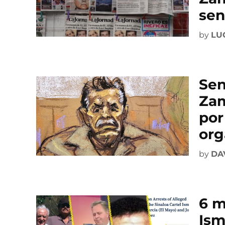
sen
by
LU
Sen
Zam
por
org
by
DA
6 m
Ism