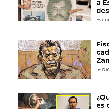
a E
des
by
LU
Fis
cad
Za
by
DA
¿Qu
es 