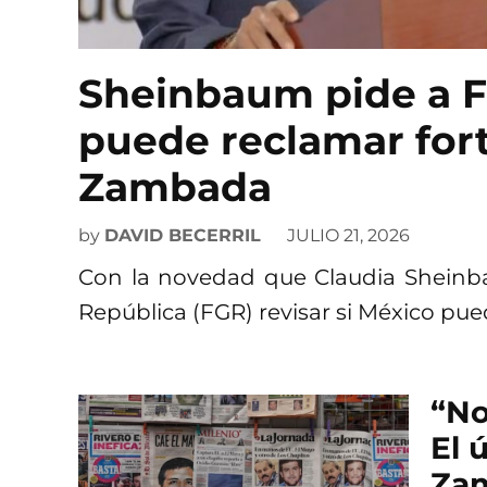
Sheinbaum pide a FG
puede reclamar fort
Zambada
by
DAVID BECERRIL
JULIO 21, 2026
Con la novedad que Claudia Sheinbaum
República (FGR) revisar si México pue
“No
El 
Zam