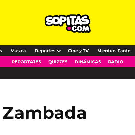
s
Musica
Deportes
Cine y TV
Mientras Tanto
Open
REPORTAJES
QUIZZES
DINÁMICAS
RADIO
dropdown
menu
o Zambada