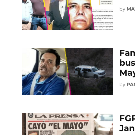
by
MA
Fam
bus
Ma
by
PA
FGR
Jan