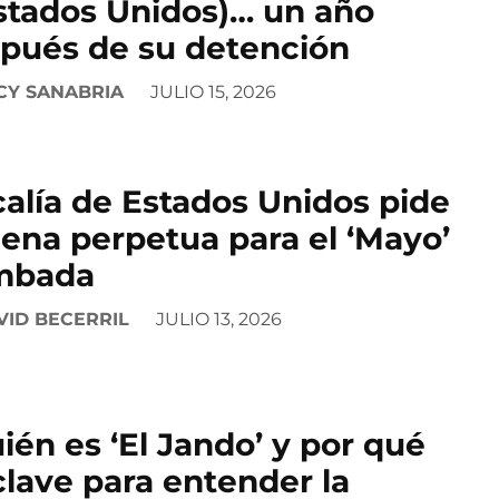
stados Unidos)… un año
pués de su detención
CY SANABRIA
JULIO 15, 2026
calía de Estados Unidos pide
ena perpetua para el ‘Mayo’
mbada
VID BECERRIL
JULIO 13, 2026
ién es ‘El Jando’ y por qué
clave para entender la