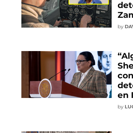
det
Za
by
DA
“Al
She
con
det
en 
by
LU