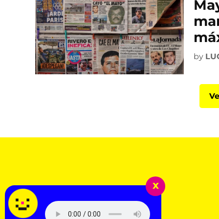
May
man
máx
by
LU
Ve
x