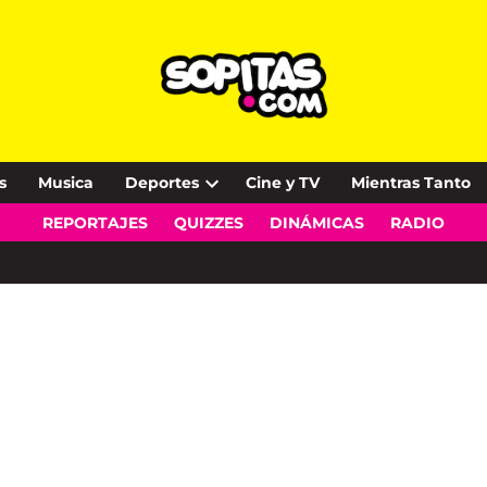
s
Musica
Deportes
Cine y TV
Mientras Tanto
Open
REPORTAJES
QUIZZES
DINÁMICAS
RADIO
dropdown
menu