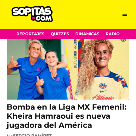
Kheira Hamraoui
Skip
Menu
Sopitas.com
to
content
REPORTAJES
QUIZZES
DINÁMICAS
RADIO
Bomba en la Liga MX Femenil:
Kheira Hamraoui es nueva
jugadora del América
by
SERGIO RAMÍREZ