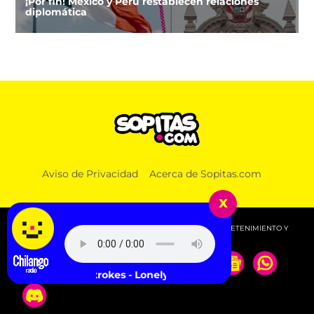
¡Por fin! México y Perú restablecen relaciones
diplomática
Aviso de Privacidad
Acerca de Sopitas.com
x
© 2026 SOPITAS.COM - MÚSICA, NOTICIAS, DEPORTES, ENTRETENIMIENTO Y
MÁS!.
The Strokes - Lonely in the Future