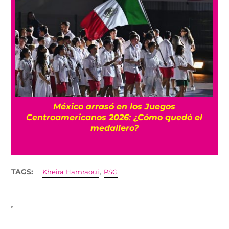
l
México arrasó en los Juegos
Centroamericanos 2026: ¿Cómo quedó el
medallero?
,
TAGS:
Kheira Hamraoui
PSG