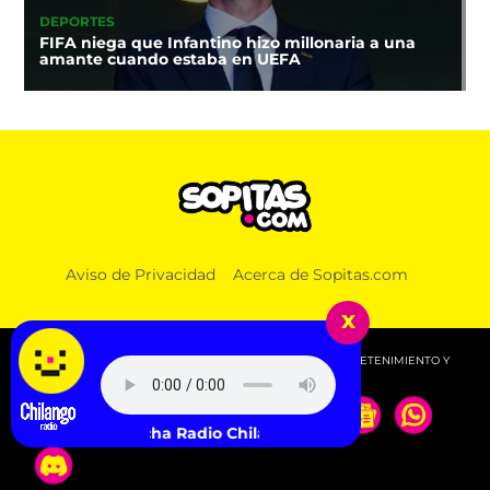
DEPORTES
FIFA niega que Infantino hizo millonaria a una
amante cuando estaba en UEFA
Aviso de Privacidad
Acerca de Sopitas.com
x
© 2026 SOPITAS.COM - MÚSICA, NOTICIAS, DEPORTES, ENTRETENIMIENTO Y
MÁS!.
Escucha Radio Chilango -