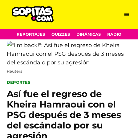
Menu
Sopitas.com
Skip
REPORTAJES
QUIZZES
DINÁMICAS
RADIO
to
content
Reuters
POSTED
DEPORTES
IN
Así fue el regreso de
Kheira Hamraoui con el
PSG después de 3 meses
del escándalo por su
agresión