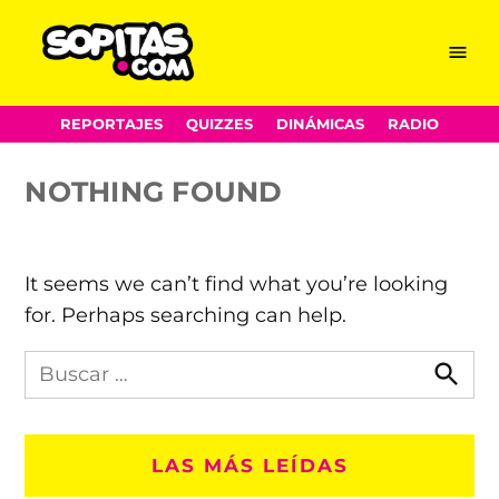
las ciudades mas caras
Skip
Menu
Sopitas.com
to
del mundo
content
REPORTAJES
QUIZZES
DINÁMICAS
RADIO
NOTHING FOUND
It seems we can’t find what you’re looking
for. Perhaps searching can help.
Busca
en
Busca
Sopitas.com
LAS MÁS LEÍDAS