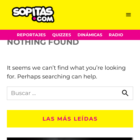
Licence to III
Skip
Menu
Sopitas.com
to
content
REPORTAJES
QUIZZES
DINÁMICAS
RADIO
NOTHING FOUND
It seems we can’t find what you’re looking
for. Perhaps searching can help.
Busca
en
Busca
Sopitas.com
LAS MÁS LEÍDAS