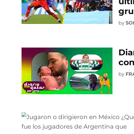
últ
gru
by
SO
Dia
con
by
FR