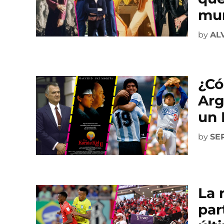
mun
by
AL
¿Có
Arg
un 
by
SE
La 
par