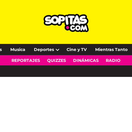
s
Musica
Deportes
Cine y TV
Mientras Tanto
Open
REPORTAJES
QUIZZES
DINÁMICAS
RADIO
dropdown
menu