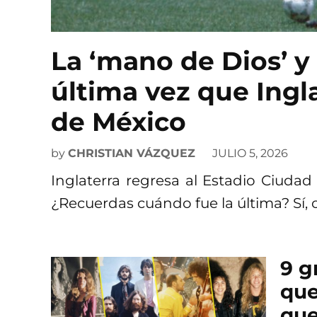
La ‘mano de Dios’ y 
última vez que Ingl
de México
by
CHRISTIAN VÁZQUEZ
JULIO 5, 2026
Inglaterra regresa al Estadio Ciuda
¿Recuerdas cuándo fue la última? Sí, 
9 g
que
que