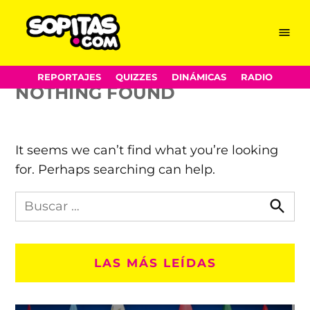
Milos Raonic
Skip
Menu
Sopitas.com
to
content
REPORTAJES
QUIZZES
DINÁMICAS
RADIO
NOTHING FOUND
It seems we can’t find what you’re looking
for. Perhaps searching can help.
Busca
en
Busca
Sopitas.com
LAS MÁS LEÍDAS