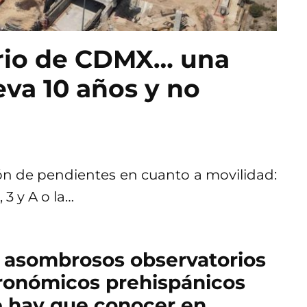
rio de CDMX… una
eva 10 años y no
n de pendientes en cuanto a movilidad:
 3 y A o la…
 asombrosos observatorios
ronómicos prehispánicos
 hay que conocer en