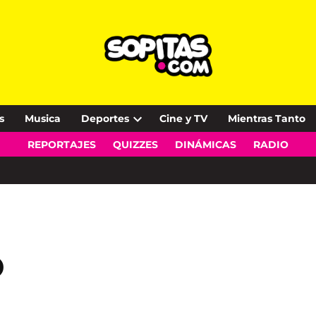
s
Musica
Deportes
Cine y TV
Mientras Tanto
Open
REPORTAJES
QUIZZES
DINÁMICAS
RADIO
dropdown
menu
o