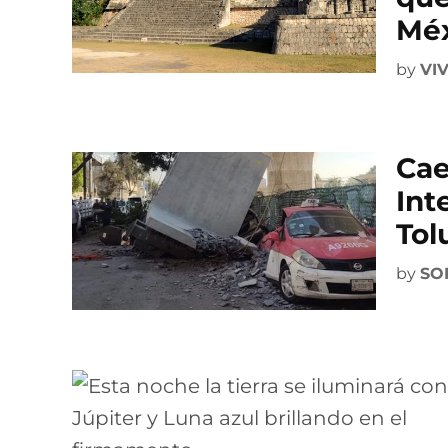
Mé
by
VI
Cae
Int
Tol
by
SO