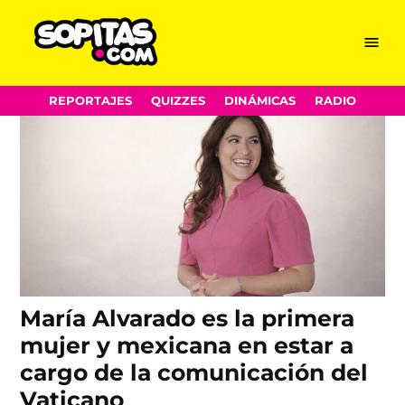
Papa León XIV
Skip
Menu
Sopitas.com
to
content
REPORTAJES
QUIZZES
DINÁMICAS
RADIO
María Alvarado es la primera
mujer y mexicana en estar a
cargo de la comunicación del
Vaticano