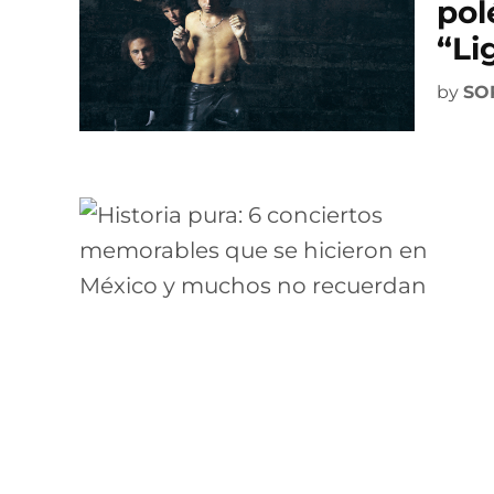
pol
“Li
by
SO