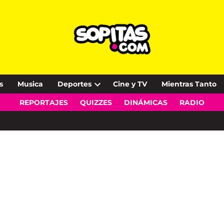
s
Musica
Deportes
Cine y TV
Mientras Tanto
Open
REPORTAJES
QUIZZES
DINÁMICAS
RADIO
dropdown
menu