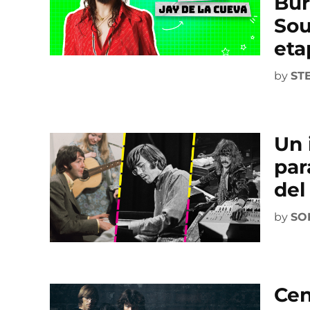
Bur
Sou
eta
by
ST
Un 
par
del
by
SO
Cen