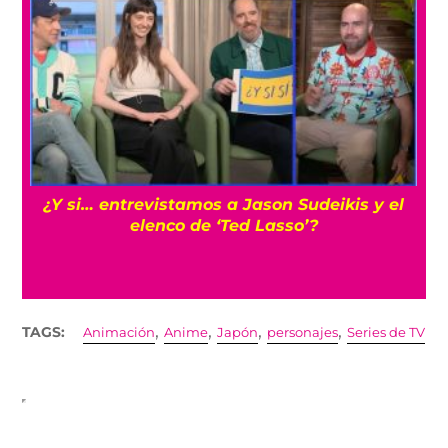
s
¿Y si… entrevistamos a Jason Sudeikis y el
elenco de ‘Ted Lasso’?
,
,
,
,
TAGS:
Animación
Anime
Japón
personajes
Series de TV