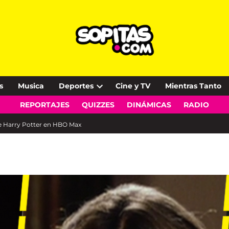
s
Musica
Deportes
Cine y TV
Mientras Tanto
Open
REPORTAJES
QUIZZES
DINÁMICAS
RADIO
dropdown
menu
de Harry Potter en HBO Max