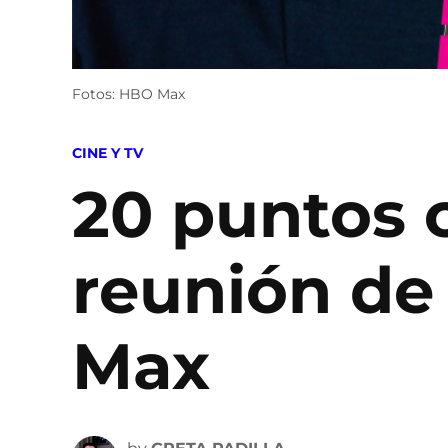
Fotos: HBO Max
POSTED
CINE Y TV
IN
20 puntos c
reunión de
Max