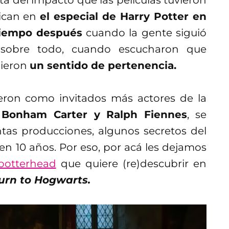
ta del impacto que las películas tuvieron
lican en
el especial de Harry Potter en
tiempo después
cuando la gente siguió
o sobre todo, cuando escucharon que
dieron
un sentido de pertenencia.
eron como invitados más actores de la
 Bonham Carter y Ralph Fiennes
, se
intas producciones, algunos secretos del
en 10 años. Por eso, por acá les dejamos
potterhead
que quiere (re)descubrir en
turn to Hogwarts.