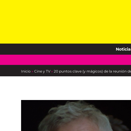
Skip
to
content
Noticia
Inicio
»
Cine y TV
»
20 puntos clave (y mágicos) de la reunión 