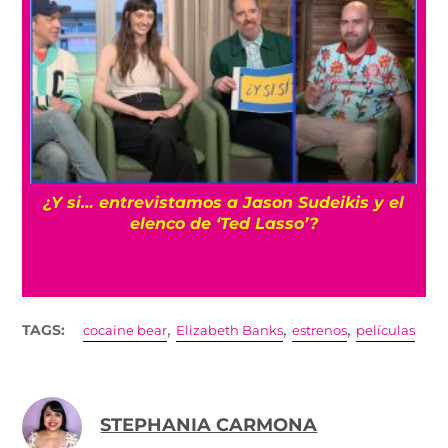
Cíclope: Kit Connor sería el elegido para los
‘X-Men’ en el MCU con Samara Weaving
,
,
,
TAGS:
cocaine bear
Elizabeth Banks
estrenos
películas
STEPHANIA CARMONA