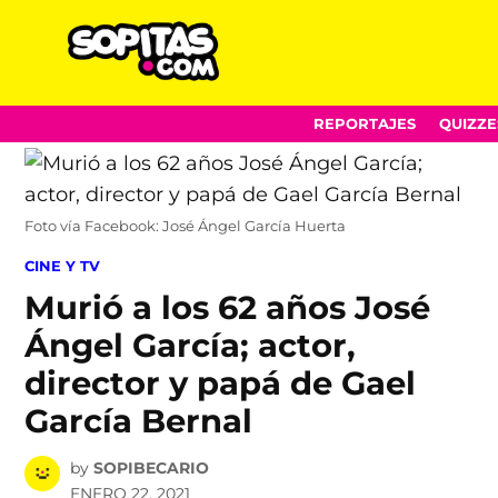
Sopitas.com
Skip
REPORTAJES
QUIZZE
to
content
Foto vía Facebook: José Ángel García Huerta
POSTED
CINE Y TV
IN
Murió a los 62 años José
Ángel García; actor,
director y papá de Gael
García Bernal
by
SOPIBECARIO
ENERO 22, 2021