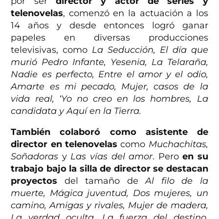
por ser
director y actor de series y
telenovelas
, comenzó en la actuación a los
14 años y desde entonces logró ganar
papeles en diversas producciones
televisivas, como
La Seducción, El día que
murió Pedro Infante, Yesenia, La Telaraña,
Nadie es perfecto, Entre el amor y el odio,
Amarte es mi pecado, Mujer, casos de la
vida real, ‘Yo no creo en los hombres, La
candidata y Aquí en la Tierra.
También colaboró como asistente de
director en telenovelas
como
Muchachitas,
Soñadoras
y
Las vías del amor
. Pero
en su
trabajo bajo la silla de director se destacan
proyectos
del tamaño de
Al filo de la
muerte, Mágica juventud, Dos mujeres, un
camino, Amigas y rivales, Mujer de madera,
La verdad oculta, La fuerza del destino,