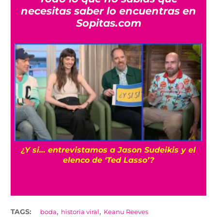
necesitas saber lo encuentras en
Sopitas.com
s
¿Y si… entrevistamos a Jason Sudeikis y el
elenco de ‘Ted Lasso’?
,
,
TAGS:
boda
historia viral
Keanu Reeves