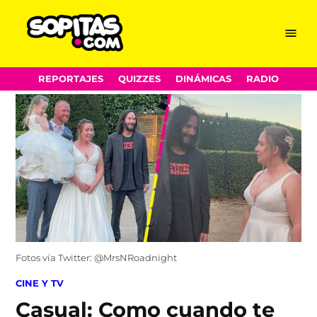
Menu
Sopitas.com
Skip
REPORTAJES
QUIZZES
DINÁMICAS
RADIO
to
content
Fotos vía Twitter: @MrsNRoadnight
POSTED
CINE Y TV
IN
Casual: Como cuando te