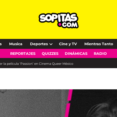
s
Musica
Deportes
Cine y TV
Mientras Tanto
Open
REPORTAJES
QUIZZES
DINÁMICAS
RADIO
dropdown
menu
ver la película ‘Passion’ en Cinema Queer México