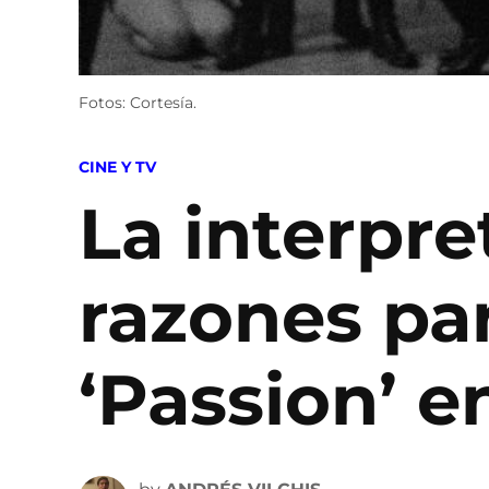
Fotos: Cortesía.
POSTED
CINE Y TV
IN
La interpre
razones par
‘Passion’ 