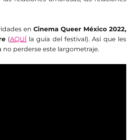
ividades en
Cinema Queer México 2022,
re
(
AQUÍ
la guía del festival). Así que les
 no perderse este largometraje.
icios de la práctica
común que la gente asocie el término a la
olor como una vía de conseguir placer.
te en la gente que quizá no está muy
s ahí donde
Passion
tiene un muy buen