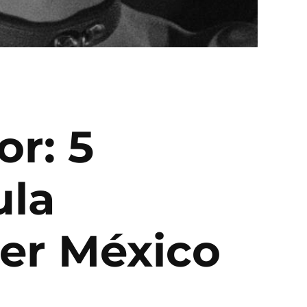
or: 5
ula
er México