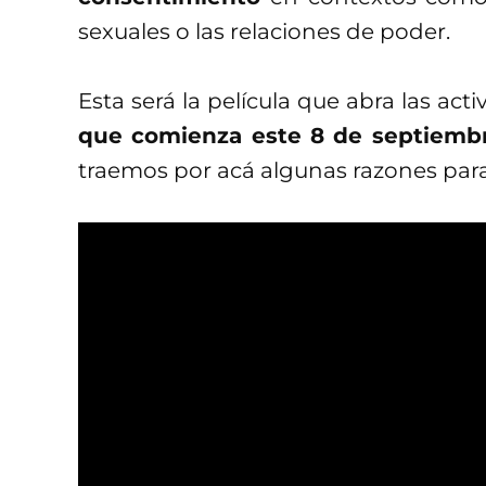
sexuales o las relaciones de poder.
Esta será la película que abra las act
que comienza este 8 de septiemb
traemos por acá algunas razones para
Una mirada sin preju
del BDSM
Cuando se habla del
BDSM
, resulta 
práctica del sadomasoquismo y el d
Hay un prejuicio negativo presen
familiarizada con el concepto… Y e