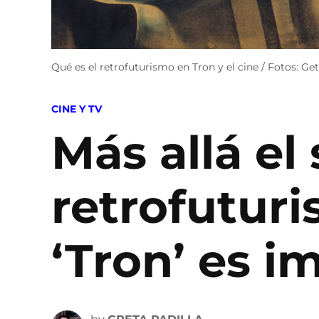
Qué es el retrofuturismo en Tron y el cine / Fotos: Ge
POSTED
CINE Y TV
IN
Más allá el 
retrofuturi
‘Tron’ es i