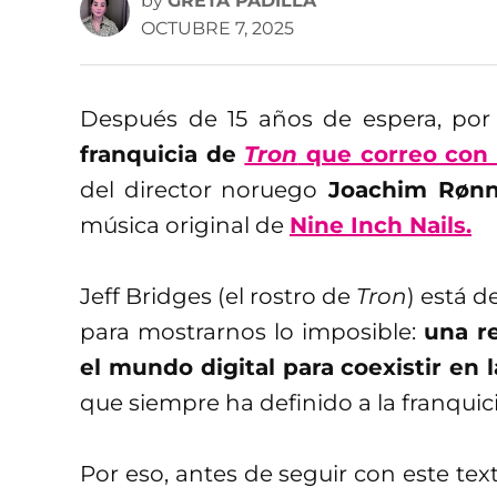
by
GRETA PADILLA
OCTUBRE 7, 2025
Después de 15 años de espera, po
franquicia de
Tron
que correo con
del director noruego
Joachim Rønn
música original de
Nine Inch Nails.
Jeff Bridges (el rostro de
Tron
) está d
para mostrarnos lo imposible:
una r
el mundo digital para coexistir en l
que siempre ha definido a la franquic
Por eso, antes de seguir con este tex