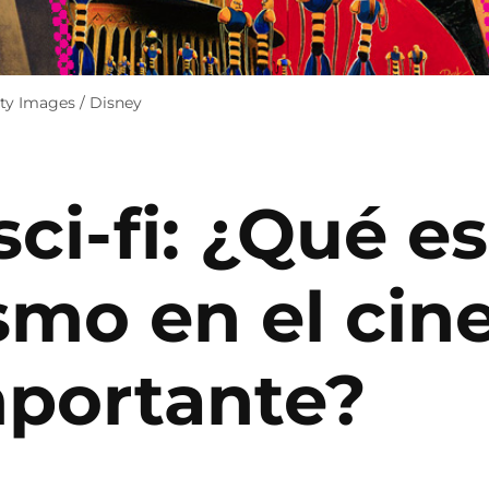
tty Images / Disney
sci-fi: ¿Qué es
smo en el cin
mportante?