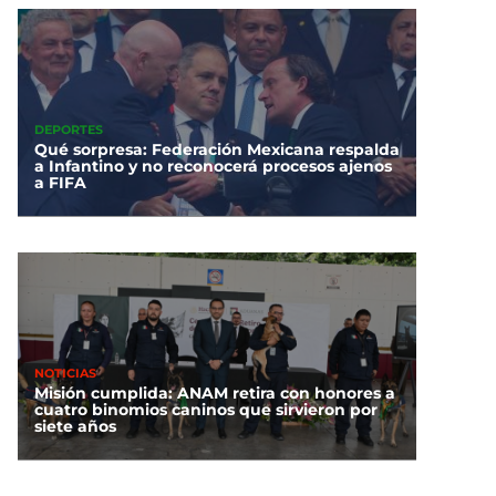
DEPORTES
Qué sorpresa: Federación Mexicana respalda
a Infantino y no reconocerá procesos ajenos
a FIFA
NOTICIAS
Misión cumplida: ANAM retira con honores a
cuatro binomios caninos que sirvieron por
siete años