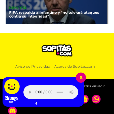
DEPORTES
FIFA respalda a Infantino y “no tolerará ataques
contra su integridad”
Aviso de Privacidad
Acerca de Sopitas.com
x
© 2026 SOPITAS.COM - MÚSICA, NOTICIAS, DEPORTES, ENTRETENIMIENTO Y
MÁS!.
ROSALÍA - LLYLM