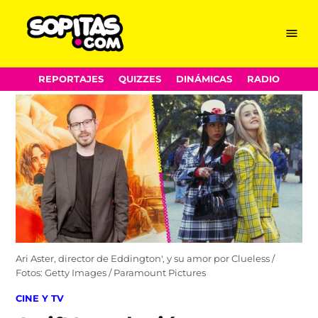
Menu
Sopitas.com
Skip
REPORTAJES
QUIZZES
DINÁMICAS
RADIO
to
content
Ari Aster, director de Eddington', y su amor por Clueless /
Fotos: Getty Images / Paramount Pictures
POSTED
CINE Y TV
IN