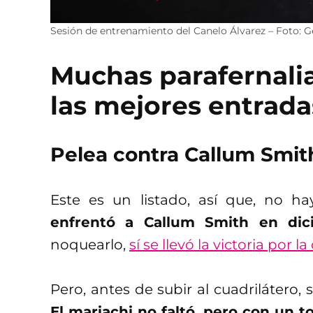
Sesión de entrenamiento del Canelo Álvarez – Foto: 
Muchas parafernali
las mejores entrada
Pelea contra Callum Smit
Este es un listado, así que, no h
enfrentó a Callum Smith en di
noquearlo,
sí se llevó la victoria por 
Pero, antes de subir al cuadrilátero, 
El mariachi no faltó, pero con un 