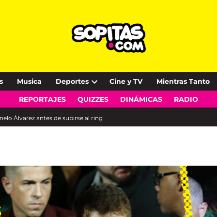
s
Musica
Deportes
Cine y TV
Mientras Tanto
Open
REPORTAJES
QUIZZES
DINÁMICAS
RADIO
dropdown
menu
lo Álvarez antes de subirse al ring