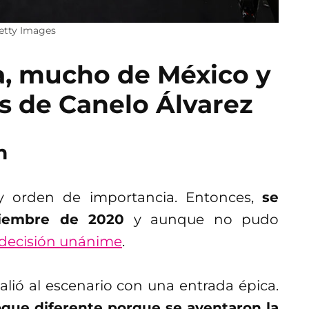
Getty Images
a, mucho de México y
s de Canelo Álvarez
h
ay orden de importancia. Entonces,
se
ciembre de 2020
y aunque no pudo
la decisión unánime
.
salió al escenario con una entrada épica.
toque diferente porque se aventaron la