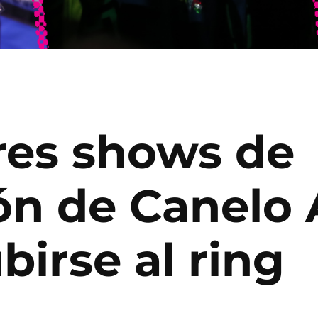
res shows de
ón de Canelo 
birse al ring