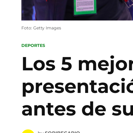
Foto: Getty Images
POSTED
DEPORTES
IN
Los 5 mejo
presentaci
antes de su