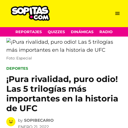
Menu
Sopitas.com
Skip
REPORTAJES
QUIZZES
DINÁMICAS
RADIO
to
content
Foto: Especial
POSTED
DEPORTES
IN
¡Pura rivalidad, puro odio!
Las 5 trilogías más
importantes en la historia
de UFC
by
SOPIBECARIO
ENERO 21, 2022