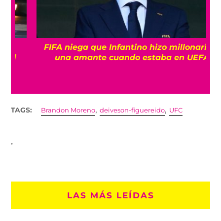
FIFA niega que Infantino hizo millonaria a
una amante cuando estaba en UEFA
,
,
TAGS:
Brandon Moreno
deiveson-figuereido
UFC
LAS MÁS LEÍDAS