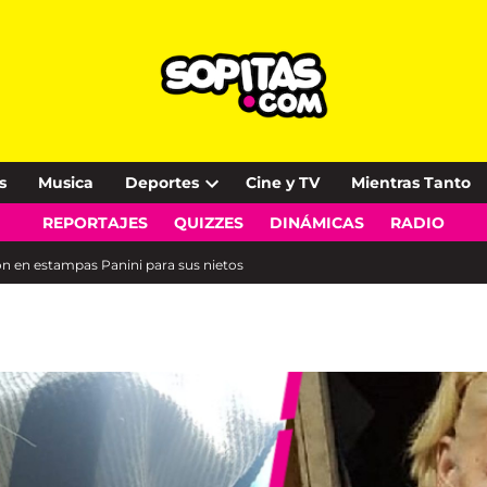
s
Musica
Deportes
Cine y TV
Mientras Tanto
Open
REPORTAJES
QUIZZES
DINÁMICAS
RADIO
dropdown
menu
ión en estampas Panini para sus nietos