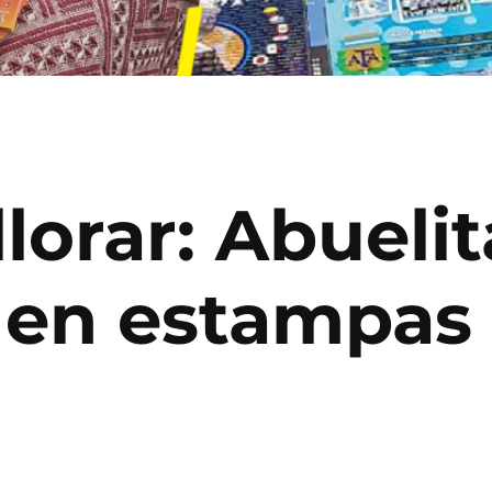
llorar: Abueli
 en estampas 