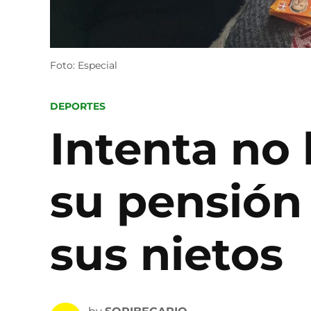
Foto: Especial
POSTED
DEPORTES
IN
Intenta no 
su pensión
sus nietos