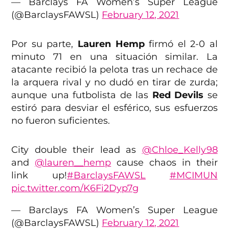
— Barclays FA Women’s Super League
(@BarclaysFAWSL)
February 12, 2021
Por su parte,
Lauren Hemp
firmó el 2-0 al
minuto 71 en una situación similar. La
atacante recibió la pelota tras un rechace de
la arquera rival y no dudó en tirar de zurda;
aunque una futbolista de las
Red Devils
se
estiró para desviar el esférico, sus esfuerzos
no fueron suficientes.
City double their lead as
@Chloe_Kelly98
and
@lauren__hemp
cause chaos in their
link up!
#BarclaysFAWSL
#MCIMUN
pic.twitter.com/K6Fi2Dyp7g
— Barclays FA Women’s Super League
(@BarclaysFAWSL)
February 12, 2021