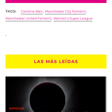
,
,
TAGS:
Caroline Weir
Manchester City Femenil
,
Manchester United Femenil
Women's Super League
LAS MÁS LEÍDAS
NOTICIAS