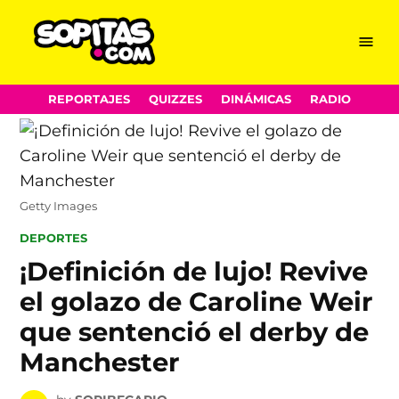
Menu
Sopitas.com
Skip
REPORTAJES
QUIZZES
DINÁMICAS
RADIO
to
content
Getty Images
POSTED
DEPORTES
IN
¡Definición de lujo! Revive
el golazo de Caroline Weir
que sentenció el derby de
Manchester