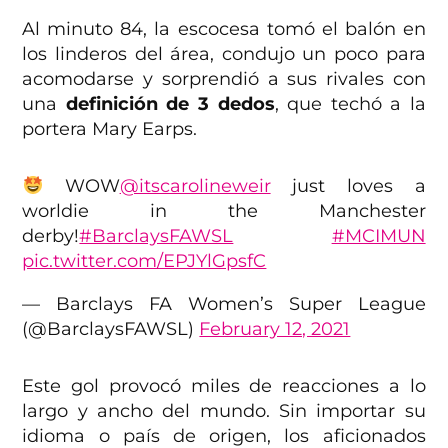
Al minuto 84, la escocesa tomó el balón en
los linderos del área, condujo un poco para
acomodarse y sorprendió a sus rivales con
una
definición de 3 dedos
, que techó a la
portera Mary Earps.
WOW
@itscarolineweir
just loves a
worldie in the Manchester
derby!
#BarclaysFAWSL
#MCIMUN
pic.twitter.com/EPJYlGpsfC
— Barclays FA Women’s Super League
(@BarclaysFAWSL)
February 12, 2021
Este gol provocó miles de reacciones a lo
largo y ancho del mundo. Sin importar su
idioma o país de origen, los aficionados