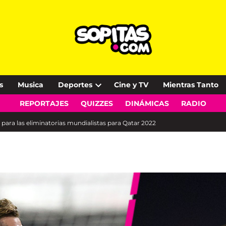
s
Musica
Deportes
Cine y TV
Mientras Tanto
Open
REPORTAJES
QUIZZES
DINÁMICAS
RADIO
dropdown
menu
 para las eliminatorias mundialistas para Qatar 2022