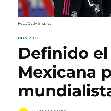
Foto: Getty Images
POSTED
DEPORTES
IN
Definido el
Mexicana pa
mundialist