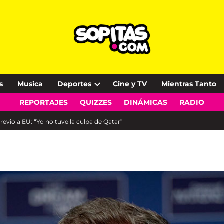
s
Musica
Deportes
Cine y TV
Mientras Tanto
Open
REPORTAJES
QUIZZES
DINÁMICAS
RADIO
dropdown
menu
revio a EU: “Yo no tuve la culpa de Qatar”