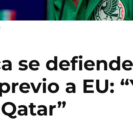
U
a se defiende
previo a EU: 
 Qatar”