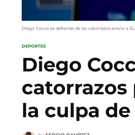
Diego Cocca se defiende de las catorrazos previo a E
POSTED
DEPORTES
IN
Diego Cocc
catorrazos 
la culpa de