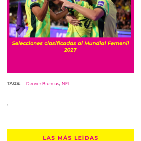
 Femenil
Según Jürgen Damm, “Solo son mexican
los nacidos en México”, pero ¿qué dice 
Constitución?
,
TAGS:
Denver Broncos
NFL
LAS MÁS LEÍDAS