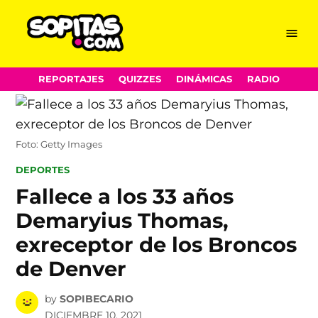
Menu
Sopitas.com
Skip
REPORTAJES
QUIZZES
DINÁMICAS
RADIO
to
content
Foto: Getty Images
POSTED
DEPORTES
IN
Fallece a los 33 años
Demaryius Thomas,
exreceptor de los Broncos
de Denver
by
SOPIBECARIO
DICIEMBRE 10, 2021