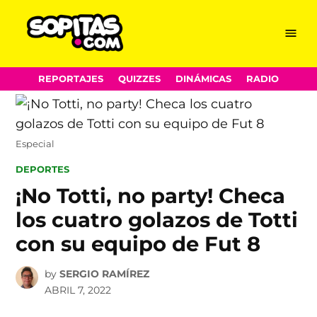
Menu
Sopitas.com
Skip
REPORTAJES
QUIZZES
DINÁMICAS
RADIO
to
content
Especial
POSTED
DEPORTES
IN
¡No Totti, no party! Checa
los cuatro golazos de Totti
con su equipo de Fut 8
by
SERGIO RAMÍREZ
ABRIL 7, 2022