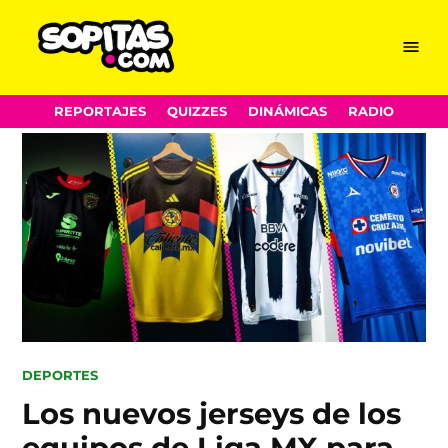
Menu
Sopitas.com
Skip
REPORTAJES
QUIZZES
DINÁMICAS
RADIO
to
content
POSTED
DEPORTES
IN
Los nuevos jerseys de los
equipos de Liga MX para